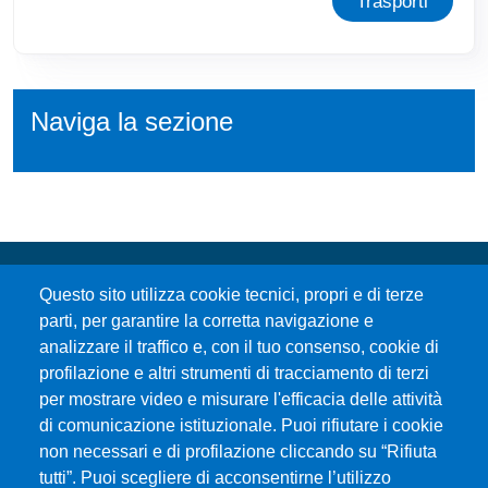
Trasporti
Naviga la sezione
Questo sito utilizza cookie tecnici, propri e di terze
parti, per garantire la corretta navigazione e
analizzare il traffico e, con il tuo consenso, cookie di
profilazione e altri strumenti di tracciamento di terzi
per mostrare video e misurare l'efficacia delle attività
Università degli Studi di Messina
di comunicazione istituzionale. Puoi rifiutare i cookie
Piazza Pugliatti, 1 - 98122 Messina
non necessari e di profilazione cliccando su “Rifiuta
Cod. Fiscale 80004070837
tutti”. Puoi scegliere di acconsentirne l’utilizzo
P.IVA 00724160833